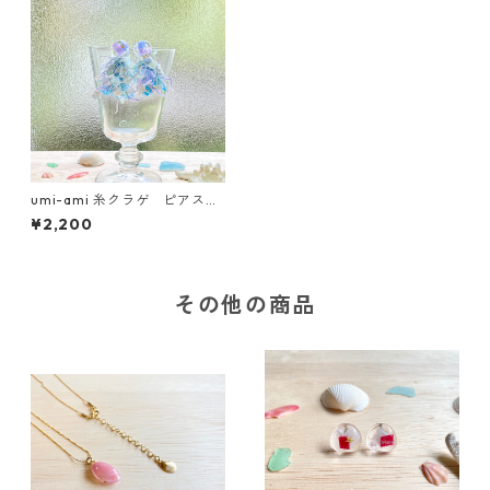
umi-ami 糸クラゲ ピアス
パープル ★海洋プラスチッ
¥2,200
ク・漁網を使用したアップサ
イクルアクセサリー★
その他の商品