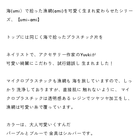
海(umi）で拾った漁網(ami)を可愛く生まれ変わらせたシリー
ズ、【umi-ami】
トップには同じく海で拾ったプラスチック片を
ネイリストで、アクセサリー作家のYuukiが
可愛い綺麗にこだわり、試行錯誤し 生まれました！
マイクロプラスチックも漁網も 海を旅していますので、しっ
かり 洗浄しておりますが、直接肌に 触れないように、 マイ
クロプラスチックは透明感ある レジンでツヤツヤ加工をし、
漁網は可愛い糸で覆っています。
カラーは、大人可愛いくすんだ
パープルとブルーで 金具はシルバーです。