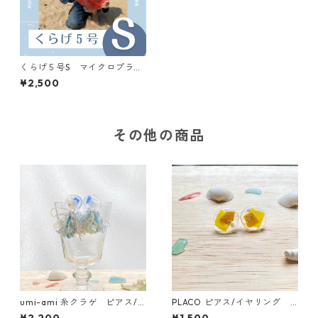
くらげ５号S マイクロプラス
チック専用ビーチクリーン用
¥2,500
具
その他の商品
umi-ami 糸クラゲ ピアス/
PLACO ピアス/イヤリング
イヤリング 白×ブルー ★海洋
イエロー ★海洋プラスチッ