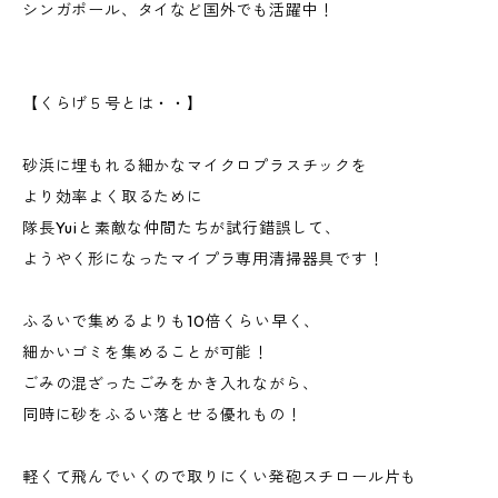
シンガポール、タイなど国外でも活躍中！
【くらげ５号とは・・】
砂浜に埋もれる細かなマイクロプラスチックを
より効率よく取るために
隊長Yuiと素敵な仲間たちが試行錯誤して、
ようやく形になったマイプラ専用清掃器具です！
ふるいで集めるよりも10倍くらい早く、
細かいゴミを集めることが可能！
ごみの混ざったごみをかき入れながら、
同時に砂をふるい落とせる優れもの！
軽くて飛んでいくので取りにくい発砲スチロール片も