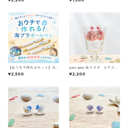
¥2,200
¥1,500
プラスチック・漁網を使用し
クを使用したアップサイクル
たアップサイクルアクセサリ
アクセサリー★
ー★
【おうちで作れるキット】カ
umi-ami 糸クラゲ ピアス
ラフル海プラボールペン
ピンク ★海洋プラスチッ
¥2,500
¥2,200
ク・漁網を使用したアップサ
イクルアクセサリー★